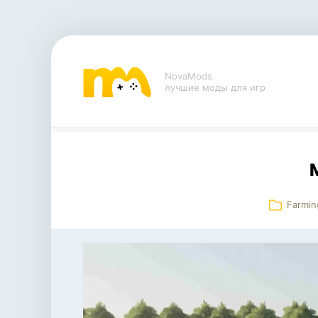
NovaMods
лучшие моды для игр
Farmin