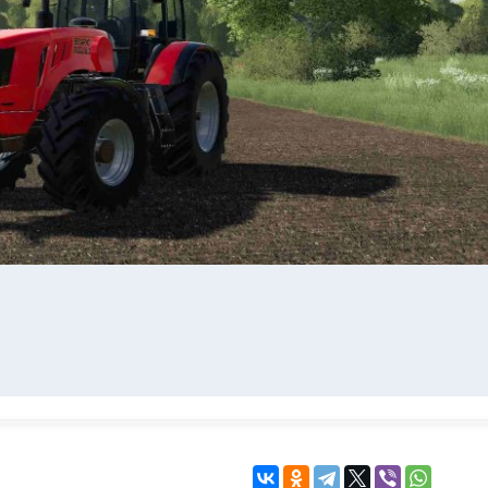
KINGDOM COME:
KENSHI
DELIVERANCE
экшн
бродилка