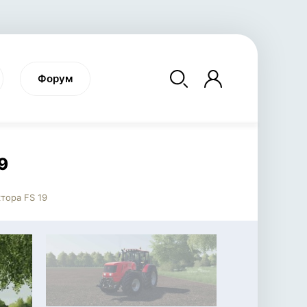
Форум
9
тора FS 19
SNOWRUNNER
RAVENFIELD
FARM
симулятор вождения
военная бродилка
си