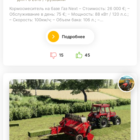
Кормосмеситель на базе Газ Next – Стоимость: 26 000 €; –
Обслуживание в день: 75 €; – Мощность: 88 кВт / 120 л.с.;
– Скорость: 100км/ч; – Объем бака: 106 л.; –...
Подробнее
15
45