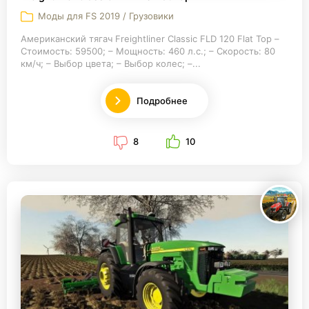
Моды для FS 2019 / Грузовики
Американский тягач Freightliner Classic FLD 120 Flat Top –
Стоимость: 59500; – Мощность: 460 л.с.; – Скорость: 80
км/ч; – Выбор цвета; – Выбор колес; –...
Подробнее
8
10