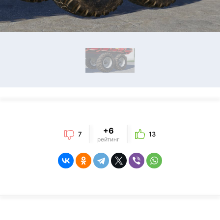
+6
7
13
рейтинг