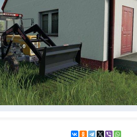
KINGDOM COME:
KENSHI
DELIVERANCE
экшн
бродилка