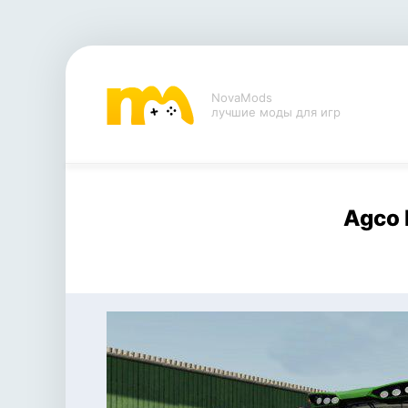
NovaMods
лучшие моды для игр
Agco 