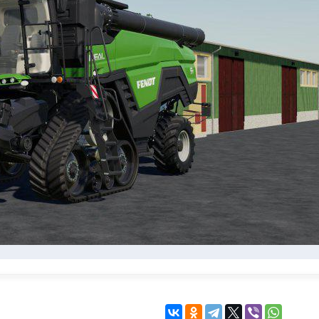
KINGDOM COME:
KENSHI
DELIVERANCE
экшн
бродилка