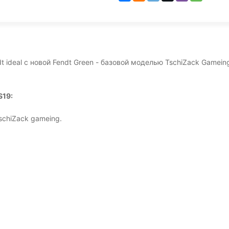
deal с новой Fendt Green - базовой моделью TschiZack Gameing,
S19:
schiZack gameing.