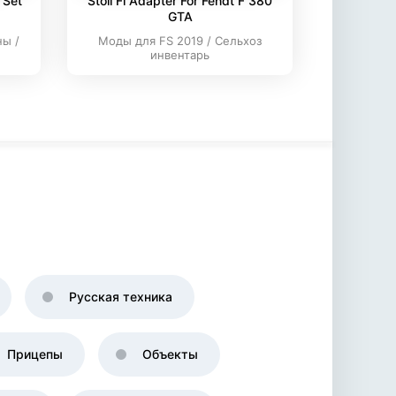
 Set
Stoll Fl Adapter For Fendt F 380
GTA
ны /
Моды для FS 2019 / Сельхоз
инвентарь
Русская техника
Прицепы
Объекты