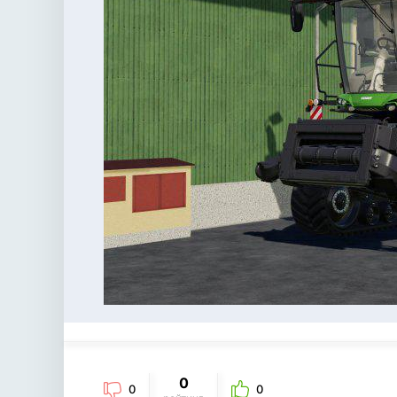
0
0
0