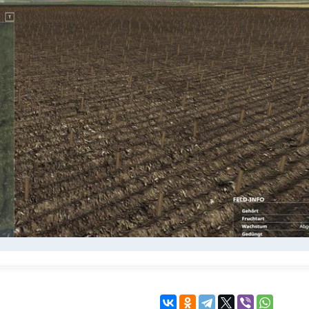
KINGDOM COME:
KENSHI
DELIVERANCE
экшн
бродилка