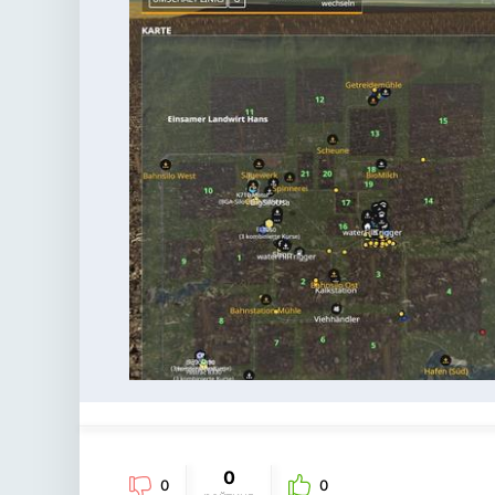
0
0
0