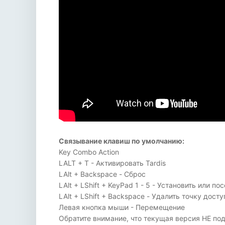
Связывание клавиш по умолчанию:
Key Combo Action
LALT + T - Активировать Tardis
LAlt + Backspace - Сброс
LAlt + LShift + KeyPad 1 - 5 - Установить или по
LAlt + LShift + Backspace - Удалить точку дост
Левая кнопка мыши - Перемещение
Обратите внимание, что текущая версия НЕ по