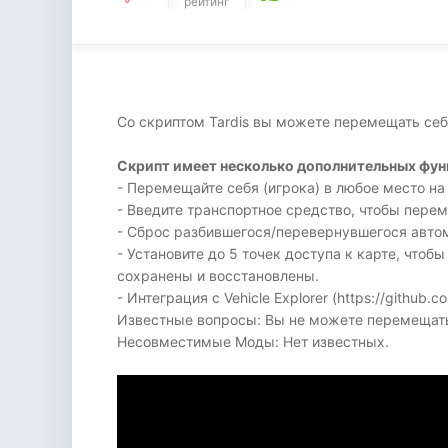
рейтинг
Со скриптом Tardis вы можете перемещать себя
Скрипт имеет несколько дополнительных фун
- Перемещайте себя (игрока) в любое место на 
- Введите транспортное средство, чтобы перем
- Сброс разбившегося/перевернувшегося автомо
- Установите до 5 точек доступа к карте, чтоб
сохранены и восстановлены.
- Интеграция с Vehicle Explorer (https://github.c
Известные вопросы: Вы не можете перемещать 
Несовместимые Моды: Нет известных.