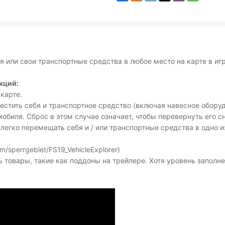
 или свои транспортные средства в любое место на карте в игре
кций:
карте.
естить себя и транспортное средство (включая навесное оборуд
биля. Сброс в этом случае означает, чтобы перевернуть его с
ы легко перемещать себя и / или транспортные средства в одно и
om/sperrgebiet/FS19_VehicleExplorer)
товары, такие как поддоны на трейлере. Хотя уровень заполне