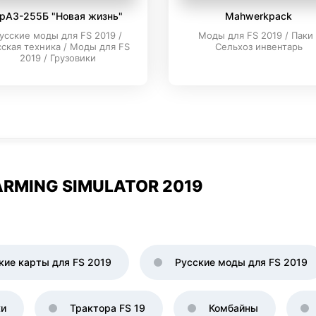
рАЗ-255Б "Новая жизнь"
Mahwerkpack
усские моды для FS 2019 /
Моды для FS 2019 / Паки 
сская техника / Моды для FS
Сельхоз инвентарь
2019 / Грузовики
RMING SIMULATOR 2019
кие карты для FS 2019
Русские моды для FS 2019
ки
Трактора FS 19
Комбайны