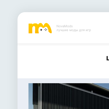
NovaMods
лучшие моды для игр