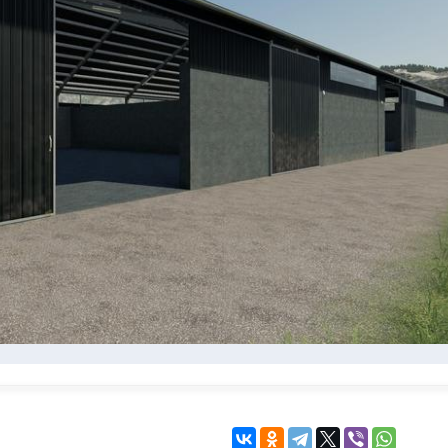
KINGDOM COME:
KENSHI
DELIVERANCE
экшн
бродилка