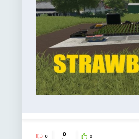
0
0
0