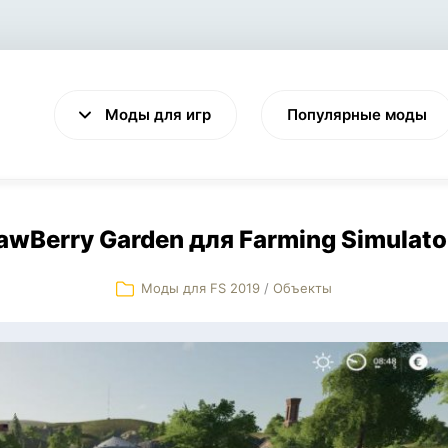
Моды для игр
Популярные моды
awBerry Garden для Farming Simulato
Моды для FS 2019
/
Объекты
VALHEIM
CYBERPUNK 2077
Выживание
Экшен