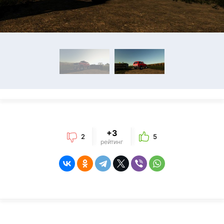
+3
2
5
рейтинг