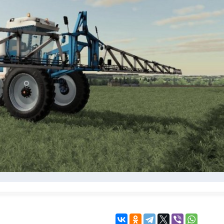
KINGDOM COME:
KENSHI
DELIVERANCE
экшн
бродилка