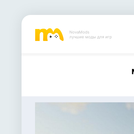
NovaMods
лучшие моды для игр