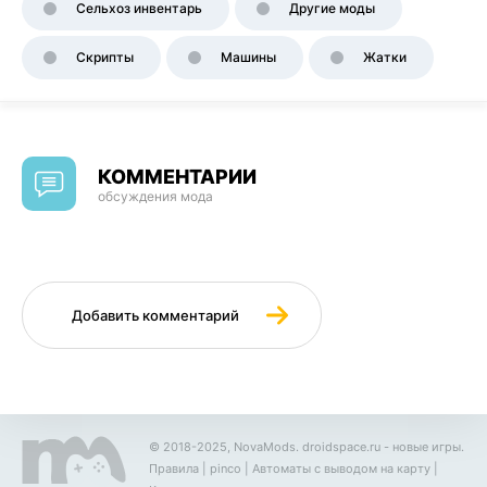
Сельхоз инвентарь
Другие моды
Скрипты
Машины
Жатки
КОММЕНТАРИИ
обсуждения мода
Добавить комментарий
© 2018-2025, NovaMods.
droidspace.ru
- новые игры.
Правила
|
pinco
|
Автоматы с выводом на карту
|