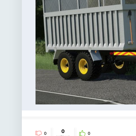
0
0
0