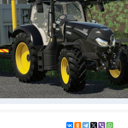
KINGDOM COME:
KENSHI
DELIVERANCE
экшн
бродилка