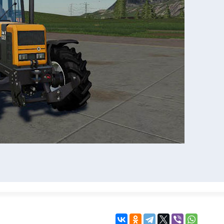
KINGDOM COME:
KENSHI
DELIVERANCE
экшн
бродилка