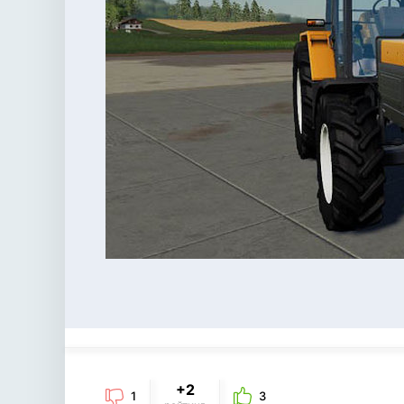
+2
1
3