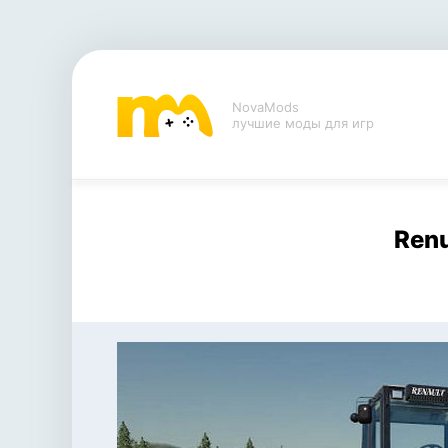
NovaMods
лучшие моды для игр
Renu