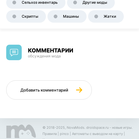
Сельхоз инвентарь
Другие моды
Скрипты
Машины
Жатки
КОММЕНТАРИИ
обсуждения мода
Добавить комментарий
© 2018-2025, NovaMods.
droidspace.ru
- новые игры.
Правила
|
pinco
|
Автоматы с выводом на карту
|