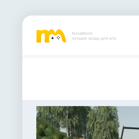
NovaMods
лучшие моды для игр