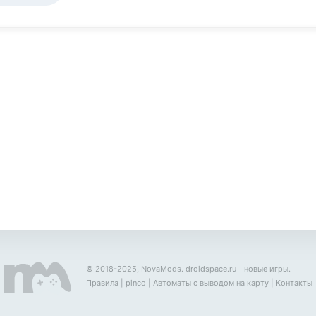
© 2018-2025, NovaMods.
droidspace.ru
- новые игры.
Правила
|
pinco
|
Автоматы с выводом на карту
|
Контакты