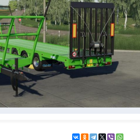
KINGDOM COME:
KENSHI
DELIVERANCE
экшн
бродилка