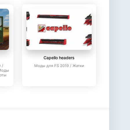
Capello headers
 /
Моды для FS 2019 / Жатки
 Моды
арты