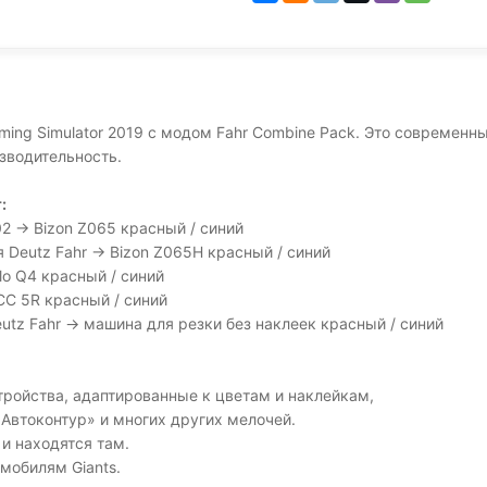
ming Simulator 2019 с модом Fahr Combine Pack. Это современ
зводительность.
:
2 -> Bizon Z065 красный / синий
Deutz Fahr -> Bizon Z065H красный / синий
llo Q4 красный / синий
 CC 5R красный / синий
utz Fahr -> машина для резки без наклеек красный / синий
тройства, адаптированные к цветам и наклейкам,
«Автоконтур» и многих других мелочей.
и находятся там.
мобилям Giants.