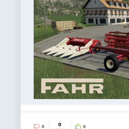
0
0
0