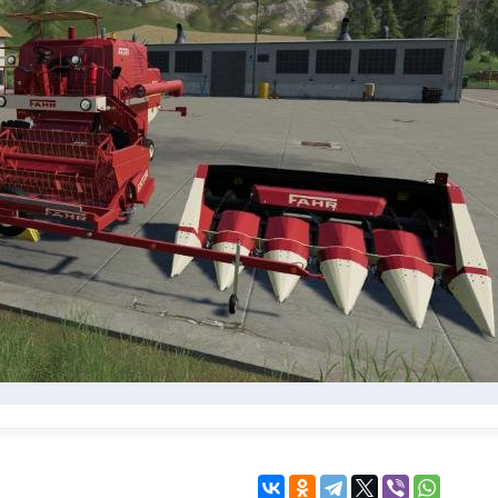
KINGDOM COME:
KENSHI
DELIVERANCE
экшн
бродилка