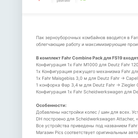
рейтинг
Пак зерноуборочных комбайнов вводится в Far
облегчающие работу и максимизирующие прои
В комплект Fahr Combine Pack для FS19 входят
Конфигурация 1x Fahr M1000 для Deutz Fahr 120
1x Конфигурация режущего механизма Fahr для 
1x Fahr Maisgebiss 3,0 м для Deutz Fahr -> Cape
1 конфорка Фар 3,4 м для Deutz Fahr -> Ziegler
Конфигурация 1x Fahr Scheidwerkswagen для De
Особенности:
Добавлены настройки колес / шин для всех. Ус
DH построено для Scheidwerkswagen Attacher, 
Все устройства приведены под названием Fahr 
Магазин Pics соответствует оригинальным авто