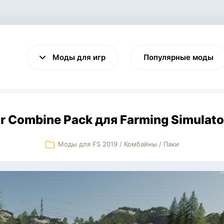
Моды для игр
Популярные моды
r Combine Pack для Farming Simulato
Моды для FS 2019
/
Комбайны
/
Паки
VALHEIM
CYBERPUNK 2077
Выживание
Экшен