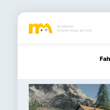
NovaMods
лучшие моды для игр
Fah