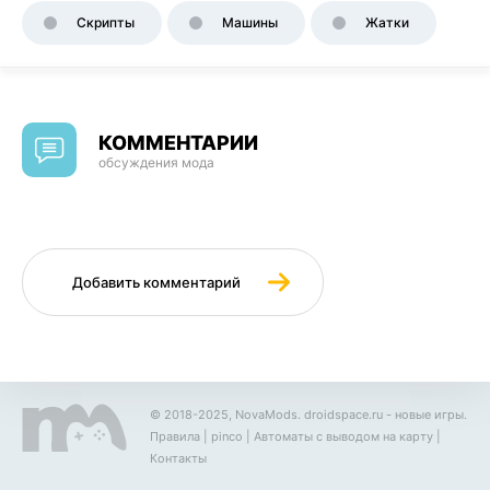
Скрипты
Машины
Жатки
КОММЕНТАРИИ
обсуждения мода
Добавить комментарий
© 2018-2025, NovaMods.
droidspace.ru
- новые игры.
Правила
|
pinco
|
Автоматы с выводом на карту
|
Контакты