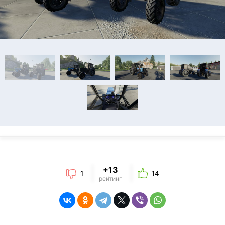
+13
1
14
рейтинг