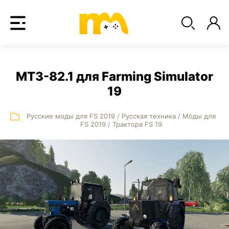
МТЗ-82.1 для Farming Simulator
19
Русские моды для FS 2019
/
Русская техника
/
Моды для
FS 2019
/
Трактора FS 19