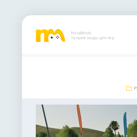
NovaMods
лучшие моды для игр
Р