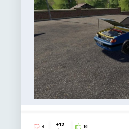
+12
4
16