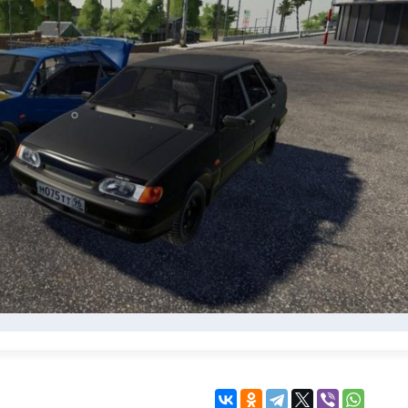
KINGDOM COME:
KENSHI
DELIVERANCE
экшн
бродилка