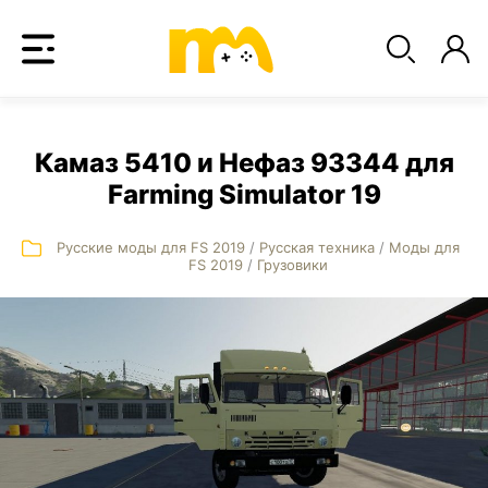
Камаз 5410 и Нефаз 93344 для
Farming Simulator 19
Русские моды для FS 2019
/
Русская техника
/
Моды для
FS 2019
/
Грузовики