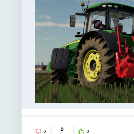
0
0
0