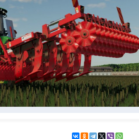
KINGDOM COME:
KENSHI
DELIVERANCE
экшн
бродилка