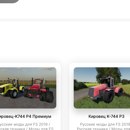
ировец-K744 Р4 Премиум
Кировец K-744 P3
усские моды для FS 2019 /
Русские моды для FS 2019
сская техника / Моды для FS
Русская техника / Моды для