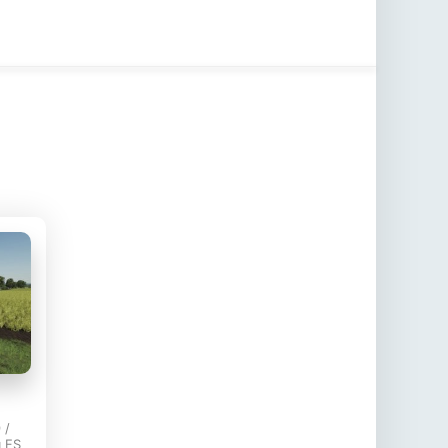
 /
 FS