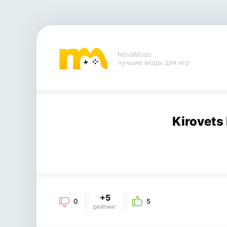
NovaMods
лучшие моды для игр
Kirovets
+5
0
5
рейтинг