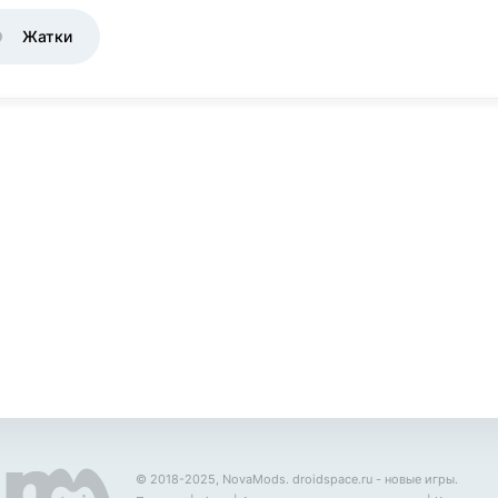
Жатки
© 2018-2025, NovaMods.
droidspace.ru
- новые игры.