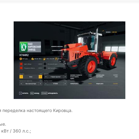
KINGDOM COME:
KENSHI
DELIVERANCE
экшн
бродилка
 переделка настоящего Кировца.
ые.
Вт / 360 л.с.;