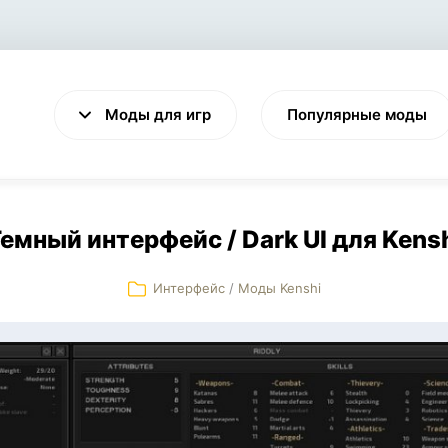
Моды для игр
Популярные моды
емный интерфейс / Dark UI для Kens
Интерфейс
/
Моды Kenshi
VALHEIM
CYBERPUNK 2077
Выживание
Экшен