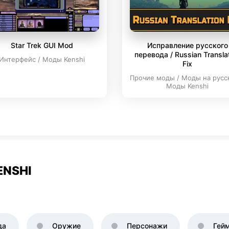
Star Trek GUI Mod
Исправление русского
перевода / Russian Transla
Интерфейс / Моды Kenshi
Fix
Прочие моды / Моды на русс
Моды Kenshi
ENSHI
да
Оружие
Персонажи
Гей