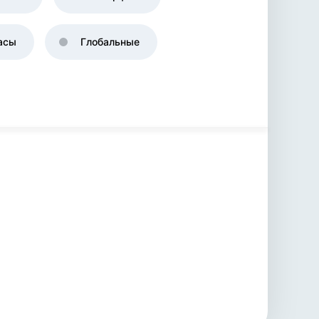
асы
Глобальные