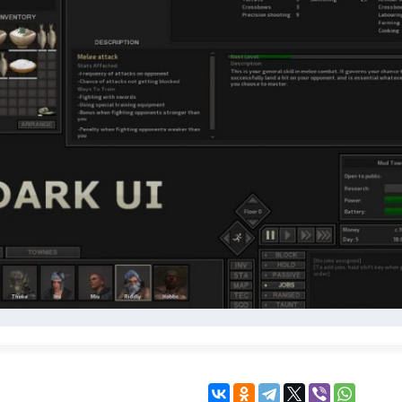
KINGDOM COME:
KENSHI
DELIVERANCE
экшн
бродилка