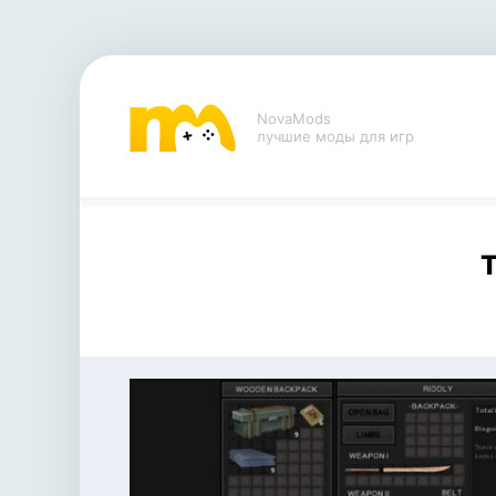
NovaMods
лучшие моды для игр
Т