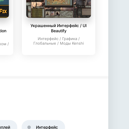
Украшенный Интерфейс / UI
tion
Beautify
Интерфейс / Графика /
Глобальные / Моды Kenshi
ком /
мплей
Интерфейс