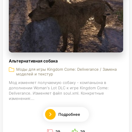
Альтернативная собака
Моды для игры Kingdom Come: Deliverance / Замена
моделей и текстур
Мод изменяет получаемую собаку - компаньона в
дополнении Woman's Lot DLC к игре Kingdom Come:
Deliverance. Изменяет файл soul.xml. Конкретные
изменения:...
Подробнее
29
29