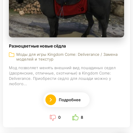
Разноцветные новые сёдла
Моды для игры Kingdom Come: Deliverance / Замена
моделей и текстур
Мод позволяет менять внешний вид лошадиных седел
(дворянские, отличные, охотничьи) в Kingdom Come:
Deliverance. Приобрести седло для лошади можно у
любого...
Подробнее
0
8