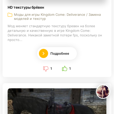
HD текстуры брёвен
Моды для игры Kingdom Come: Deliverance / Замена
моделей и текстур
Мод меняет стандартную текстуру бревен на более
детальную и качественную в игре Kingdom Come:
Deliverance. Никакой заметной потери fps, поскольку он
просто...
Подробнее
1
1