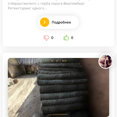
(«Хиршстанген») с герба округа Вюртемберг.
Ретекстуринг одного...
Подробнее
0
0