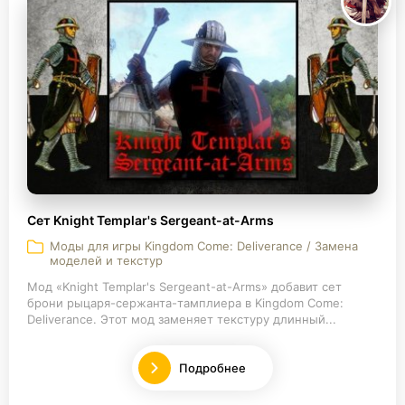
Сет Knight Templar's Sergeant-at-Arms
Моды для игры Kingdom Come: Deliverance / Замена
моделей и текстур
Мод «Knight Templar's Sergeant-at-Arms» добавит сет
брони рыцаря-сержанта-тамплиера в Kingdom Come:
Deliverance. Этот мод заменяет текстуру длинный...
Подробнее