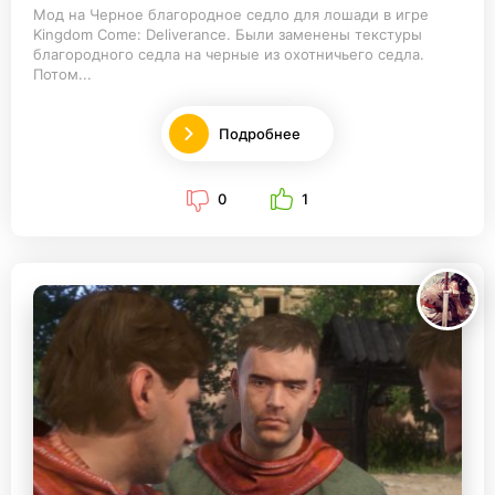
Мод на Черное благородное седло для лошади в игре
Kingdom Come: Deliverance. Были заменены текстуры
благородного седла на черные из охотничьего седла.
Потом...
Подробнее
0
1