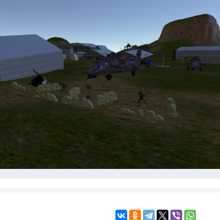
KINGDOM COME:
KENSHI
DELIVERANCE
экшн
бродилка