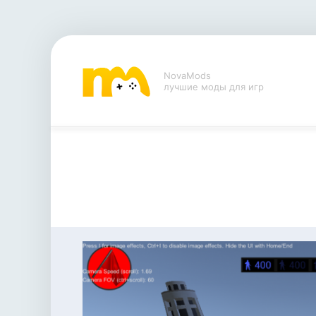
NovaMods
лучшие моды для игр