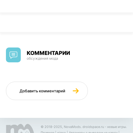
КОММЕНТАРИИ
обсуждения мода
Добавить комментарий
© 2018-2025, NovaMods.
droidspace.ru
- новые игры.
Правила
|
pinco
|
Автоматы с выводом на карту
|