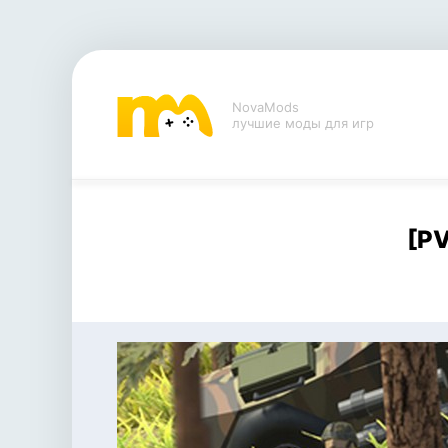
NovaMods
лучшие моды для игр
[PV