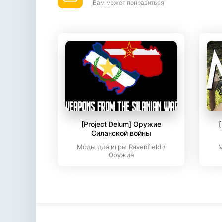
Вам может понравиться
[Project Delum] Оружие
[
Силанской войны
Моды для игры Ravenfield /
М
Оружие