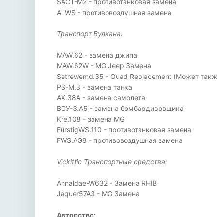
SACT-M2 - противотанковая замена
ALWS - противовоздушная замена
Транспорт Вулкана:
MAW.62 - замена джипа
MAW.62W - MG Jeep Замена
Setrewemd.35 - Quad Replacement (Может так
PS-M.3 - замена танка
AX.38A - замена самолета
ВСУ-3.А5 - замена бомбардировщика
Kre.108 - замена MG
FürstigWS.110 - противотанковая замена
FWS.AG8 - противовоздушная замена
Vickittic Транспортные средства:
Annaldae-W632 - Замена RHIB
Jaquer57A3 - MG Замена
Авторство: