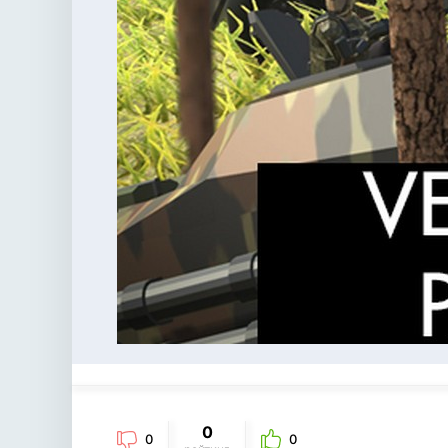
0
0
0