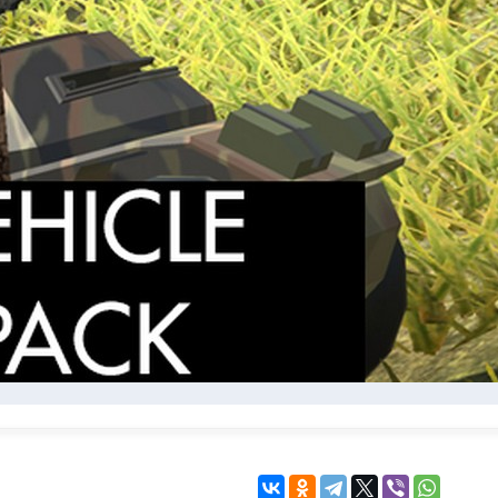
KINGDOM COME:
KENSHI
DELIVERANCE
экшн
бродилка