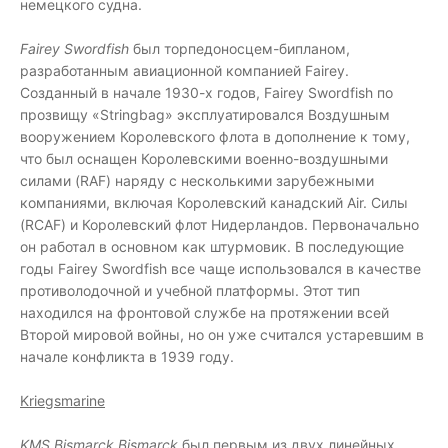
немецкого судна.
Fairey Swordfish
был торпедоносцем-бипланом,
разработанным авиационной компанией Fairey.
Созданный в начале 1930-х годов, Fairey Swordfish по
прозвищу «Stringbag» эксплуатировался Воздушным
вооружением Королевского флота в дополнение к тому,
что был оснащен Королевскими военно-воздушными
силами (RAF) наряду с несколькими зарубежными
компаниями, включая Королевский канадский Air. Силы
(RCAF) и Королевский флот Нидерландов. Первоначально
он работал в основном как штурмовик. В последующие
годы Fairey Swordfish все чаще использовался в качестве
противолодочной и учебной платформы. Этот тип
находился на фронтовой службе на протяжении всей
Второй мировой войны, но он уже считался устаревшим в
начале конфликта в 1939 году.
Kriegsmarine
KMS Bismarck Bismarck
был первым из двух линейных