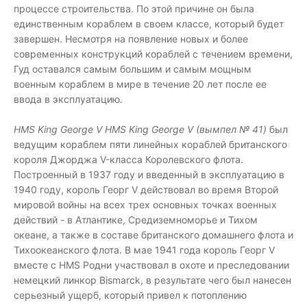
процессе строительства. По этой причине он была
единственным кораблем в своем классе, который будет
завершен. Несмотря на появление новых и более
современных конструкций кораблей с течением времени,
Гуд оставался самым большим и самым мощным
военным кораблем в мире в течение 20 лет после ее
ввода в эксплуатацию.
HMS King George V HMS King George V (вымпел № 41)
был
ведущим кораблем пяти линейных кораблей британского
короля Джорджа V-класса Королевского флота.
Построенный в 1937 году и введенный в эксплуатацию в
1940 году, король Георг V действовал во время Второй
мировой войны на всех трех основных точках военных
действий - в Атлантике, Средиземноморье и Тихом
океане, а также в составе британского домашнего флота и
Тихоокеанского флота. В мае 1941 года король Георг V
вместе с HMS Родни участвовал в охоте и преследовании
немецкий линкор Bismarck, в результате чего был нанесен
серьезный ущерб, который привел к потоплению