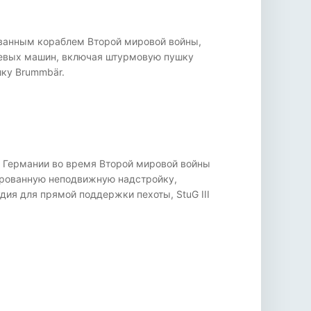
ванным кораблем Второй мировой войны,
боевых машин, включая штурмовую пушку
шку Brummbär.
ой Германии во время Второй мировой войны
онированную неподвижную надстройку,
ия для прямой поддержки пехоты, StuG III