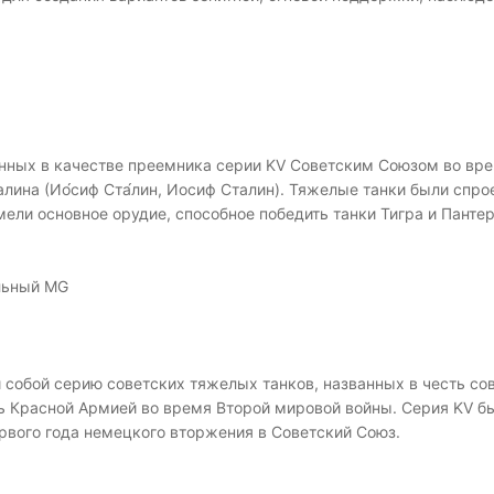
анных в качестве преемника серии KV Советским Союзом во вре
лина (Ио́сиф Ста́лин, Иосиф Сталин). Тяжелые танки были спро
ли основное орудие, способное победить танки Тигра и Панте
альный MG
 собой серию советских тяжелых танков, названных в честь со
 Красной Армией во время Второй мировой войны. Серия KV бы
ервого года немецкого вторжения в Советский Союз.