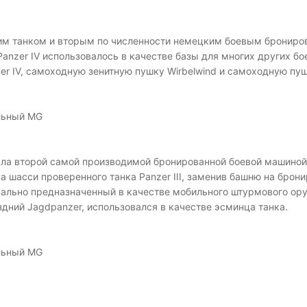
им танком и вторым по численности немецким боевым брониро
Panzer IV использовалось в качестве базы для многих других 
zer IV, самоходную зенитную пушку Wirbelwind и самоходную пу
альный MG
) была второй самой производимой бронированной боевой машин
 на шасси проверенного танка Panzer III, заменив башню на бр
льно предназначенный в качестве мобильного штурмового оруд
здний Jagdpanzer, использовался в качестве эсминца танка.
альный MG