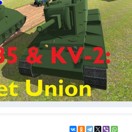
KINGDOM COME:
KENSHI
DELIVERANCE
экшн
бродилка