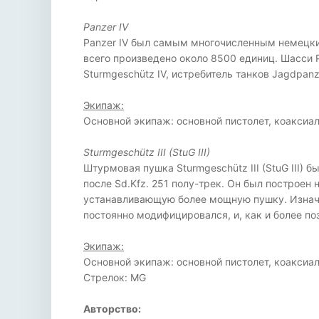
Panzer IV
Panzer IV был самым многочисленным немецк
всего произведено около 8500 единиц. Шасси 
Sturmgeschütz IV, истребитель танков Jagdpan
Экипаж:
Основной экипаж: основной пистолет, коакси
Sturmgeschütz III (StuG III)
Штурмовая пушка Sturmgeschütz III (StuG III
после Sd.Kfz. 251 полу-трек. Он был построен
устанавливающую более мощную пушку. Изнача
постоянно модифицировался, и, как и более по
Экипаж:
Основной экипаж: основной пистолет, коакси
Стрелок: MG
Авторство: