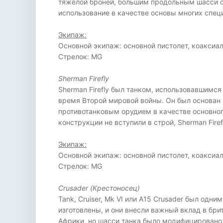
тяжелой броней, большим продольным шасси с
использование в качестве основы многих спец
Экипаж:
Основной экипаж: основной пистолет, коакси
Стрелок: MG
Sherman Firefly
Sherman Firefly был танком, использовавшим
время Второй мировой войны. Он был основан
противотанковым орудием в качестве основно
конструкции не вступили в строй, Sherman Fi
Экипаж:
Основной экипаж: основной пистолет, коакси
Стрелок: MG
Crusader (Крестоносец)
Tank, Cruiser, Mk VI или A15 Crusader был од
изготовлены, и они внесли важный вклад в бри
Африки, но шасси танка было модифицировано 