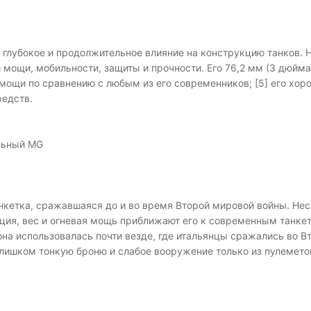
л глубокое и продолжительное влияние на конструкцию танков. 
мощи, мобильности, защиты и прочности. Его 76,2 мм (3 дюйм
мощи по сравнению с любым из его современников; [5] его хо
едств.
альный MG
танкетка, сражавшаяся до и во время Второй мировой войны. Нес
ация, вес и огневая мощь приближают его к современным танке
на использовалась почти везде, где итальянцы сражались во В
лишком тонкую броню и слабое вооружение только из пулемето