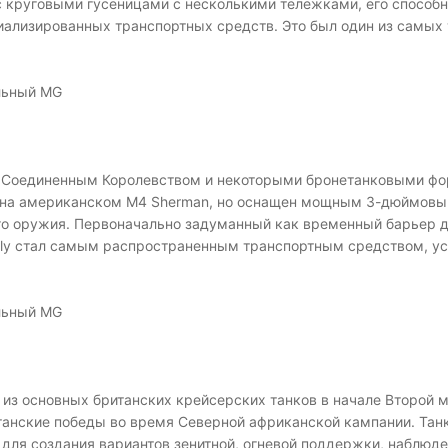
 круговыми гусеницами с несколькими тележками, его способн
иализированных транспортных средств. Это был один из самых
альный MG
ся Соединенным Королевством и некоторыми бронетанковыми ф
 на американском M4 Sherman, но оснащен мощным 3-дюймовы
го оружия. Первоначально задуманный как временный барьер до
refly стал самым распространенным транспортным средством, у
альный MG
ним из основных британских крейсерских танков в начале Второй
танские победы во время Северной африканской кампании. Танк
для создания вариантов зенитной, огневой поддержки, наблюде