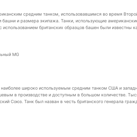
риканским средним танком, использовавшимся во время Второй
 башни и размера экипажа. Танки, использующие американские
с использованием британских образцов башен были известны ка
альный MG
л наиболее широко используемым средним танком США и западн
шевым в производстве и доступным в большом количестве. Ты
ский Союз. Танк был назван в честь британского генерала гра