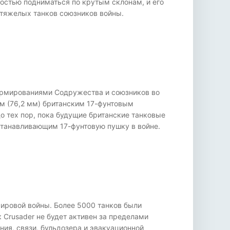
остью подниматься по крутым склонам, и его
 тяжелых танков союзников войны.
ормированиями Содружества и союзников во
м (76,2 мм) британским 17-фунтовым
 тех пор, пока будущие британские танковые
станавливающим 17-фунтовую пушку в войне.
 мировой войны. Более 5000 танков были
 Crusader не будет активен за пределами
ния, связи, бульдозера и эвакуационной