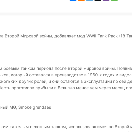
та Второй Мировой войны, добавляет мод WWII Tank Pack (18 Tan
 боевым танком периода после Второй мировой войны. Появивши
ов, который оставался в производстве в 1960-х годах и видел
ольких других ролей, и они остаются в эксплуатации по сей ден
Шесть прототипов прибыли в Бельгию менее чем через месяц пос
ьный MG, Smoke grendaes
анским тяжелым пехотным танком, использовавшимся во Второй 