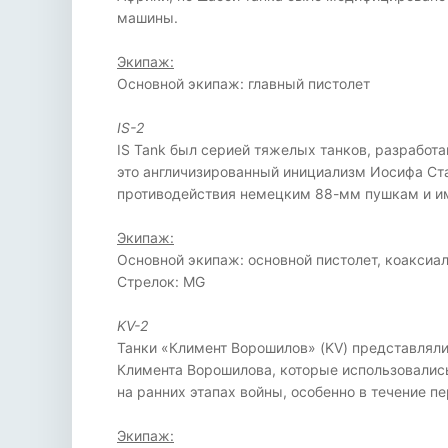
машины.
Экипаж:
Основной экипаж: главный пистолет
IS-2
IS Tank был серией тяжелых танков, разработ
это англичизированный инициализм Иосифа Ста
противодействия немецким 88-мм пушкам и име
Экипаж:
Основной экипаж: основной пистолет, коакси
Стрелок: MG
KV-2
Танки «Климент Ворошилов» (KV) представляли
Климента Ворошилова, которые использовались
на ранних этапах войны, особенно в течение п
Экипаж: