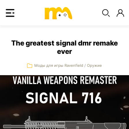
The greatest signal dmr remake
ever
Моды для игры Ravenfield
/
Оружие