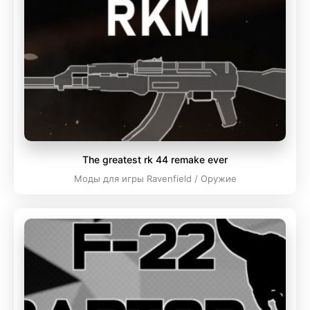
The greatest rk 44 remake ever
Моды для игры Ravenfield / Оружие