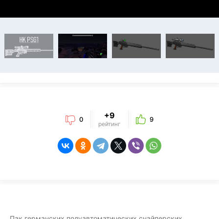
+9
0
9
рейтинг
Пак германских полуавтоматических снайперских