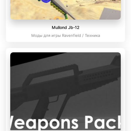
Mullond Jb-12
Моды для игры Ravenfield / Техника