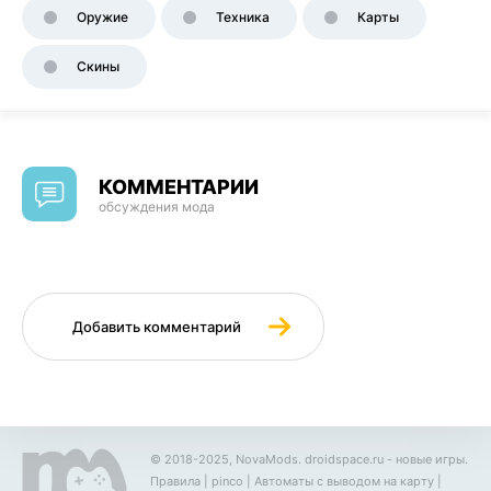
Оружие
Техника
Карты
Скины
КОММЕНТАРИИ
обсуждения мода
Добавить комментарий
© 2018-2025, NovaMods.
droidspace.ru
- новые игры.
Правила
|
pinco
|
Автоматы с выводом на карту
|