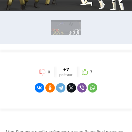
+7
0
7
рейтинг
Мод Star wars config добавляет в игру Ravenfield игровую