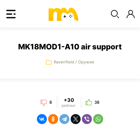
MK18MOD1-A10 air support
Ravenfield
/
Оружие
+30
8
38
рейтинг