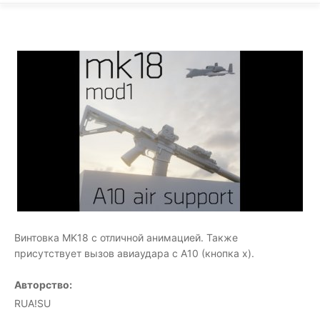
Винтовка MK18 с отличной анимацией. Также
присутствует вызов авиаудара с A10 (кнопка x).
Авторство:
RUA!SU