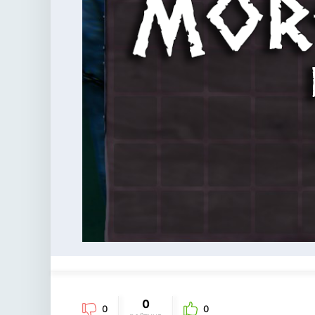
0
0
0