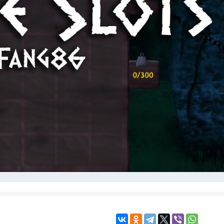
KINGDOM COME:
KENSHI
DELIVERANCE
экшн
бродилка