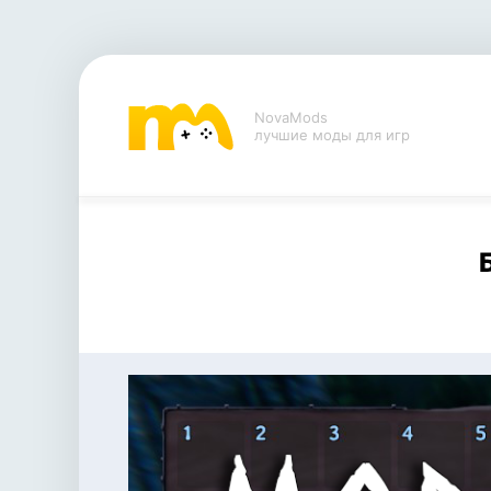
NovaMods
лучшие моды для игр