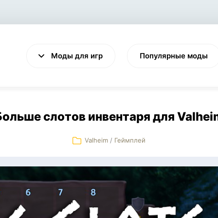
Моды для игр
Популярные моды
Больше слотов инвентаря для Valhei
Valheim
/
Геймплей
VALHEIM
CYBERPUNK 2077
Выживание
Экшен