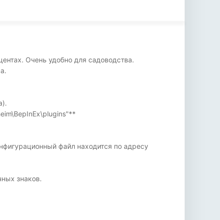
центах. Очень удобно для садоводства.
а.
).
eim\BepInEx\plugins"**
онфигурационный файл находится по адресу
чных знаков.