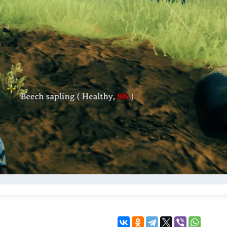
KINGDOM COME:
KENSHI
DELIVERANCE
экшн
бродилка