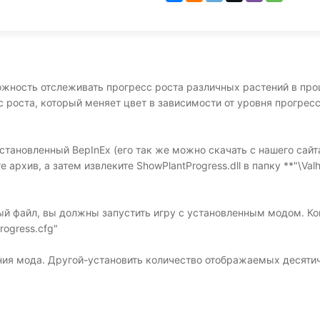
ожность отслеживать прогресс роста различных растений в про
 роста, который меняет цвет в зависимости от уровня прогресс
становленный BepInEx (его так же можно скачать с нашего сайта
 архив, а затем извлеките ShowPlantProgress.dll в папку **"\Valh
ый файл, вы должны запустить игру с установленным модом. К
rogress.cfg"
ния мода. Другой-установить количество отображаемых десяти