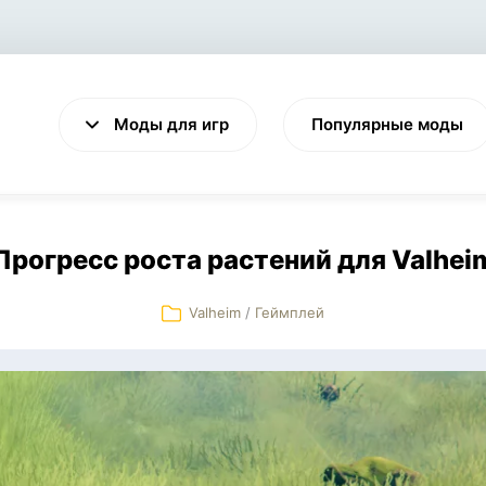
Моды для игр
Популярные моды
Прогресс роста растений для Valhei
Valheim
/
Геймплей
VALHEIM
CYBERPUNK 2077
Выживание
Экшен