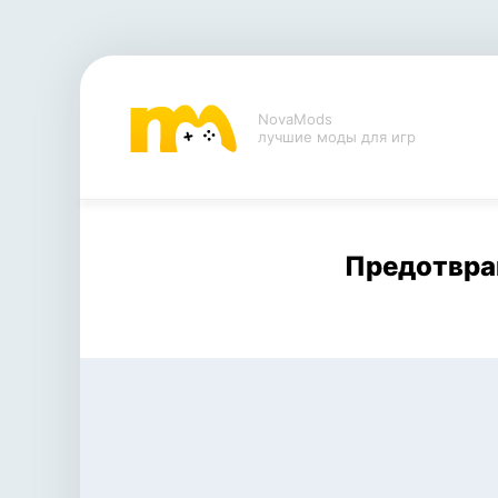
NovaMods
лучшие моды для игр
Предотвра