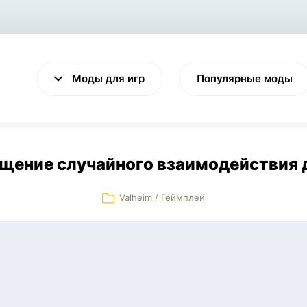
Моды для игр
Популярные моды
щение случайного взаимодействия д
Valheim
/
Геймплей
VALHEIM
CYBERPUNK 2077
Выживание
Экшен