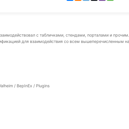
взаимодействовал с табличками, стендами, порталами и прочим
ификацией для взаимодействия со всем вышеперечисленным над
lheim / BepInEx / Plugins