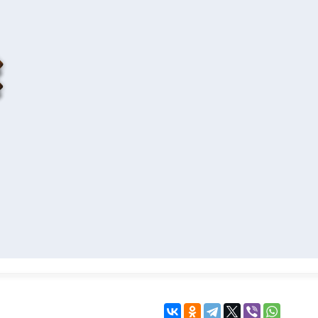
KINGDOM COME:
KENSHI
DELIVERANCE
экшн
бродилка