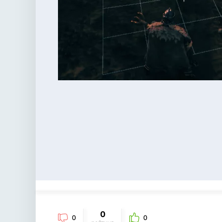
0
0
0