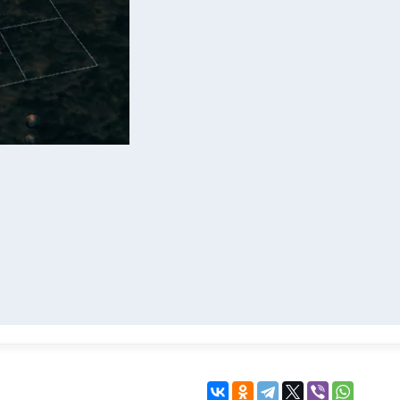
KINGDOM COME:
KENSHI
DELIVERANCE
экшн
бродилка