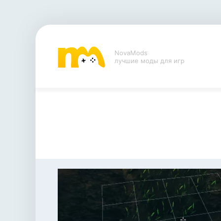
NovaMods
лучшие моды для игр