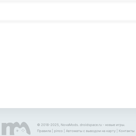
© 2018-2025, NovaMods.
droidspace.ru
- новые игры.
Правила
|
pinco
|
Автоматы с выводом на карту
|
Контакты