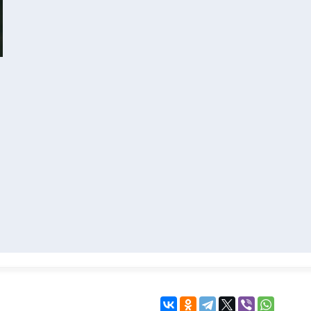
KINGDOM COME:
KENSHI
DELIVERANCE
экшн
бродилка