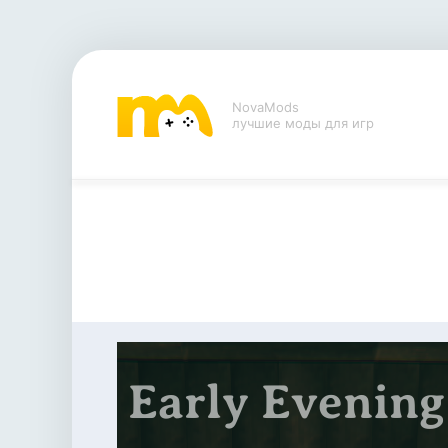
NovaMods
лучшие моды для игр