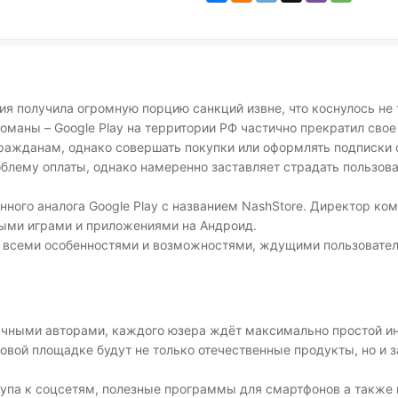
я получила огромную порцию санкций извне, что коснулось не 
маны – Google Play на территории РФ частично прекратил свое
ражданам, однако совершать покупки или оформлять подписки
облему оплаты, однако намеренно заставляет страдать пользов
енного аналога Google Play с названием NashStore. Директор 
ыми играми и приложениями на Андроид.
о всеми особенностями и возможностями, ждущими пользовател
зычными авторами, каждого юзера ждёт максимально простой и
рговой площадке будут не только отечественные продукты, но и
упа к соцсетям, полезные программы для смартфонов а также 