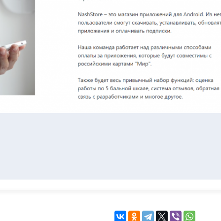
KINGDOM COME:
KENSHI
DELIVERANCE
экшн
бродилка