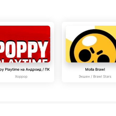
py Playtime на Андроид / ПК
Molla Brawl
Хоррор
Экшен / Brawl Stars