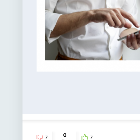
0
7
7