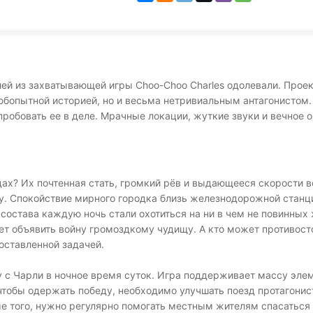
лей из захватывающей игры Choo-Choo Charles одолевали. Прое
юбопытной историей, но и весьма нетривиальным антагонистом.
пробовать ее в деле. Мрачные локации, жуткие звуки и вечное
дах? Их почтенная стать, громкий рёв и выдающееся скорости 
ану. Спокойствие мирного городка близь железнодорожной стан
состава каждую ночь стали охотиться на ни в чем не повинных
ет объявить войну громоздкому чудищу. А кто может противосто
оставленной задачей.
 с Чарли в ночное время суток. Игра поддерживает массу элем
 чтобы одержать победу, необходимо улучшать поезд протагонис
ме того, нужно регулярно помогать местным жителям спасаться 