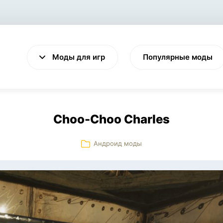
Моды для игр
Популярные моды
Choo-Choo Charles
Андроид моды
VALHEIM
CYBERPUNK 2077
Выживание
Экшен