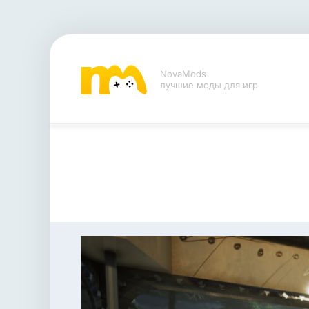
NovaMods
лучшие моды для игр