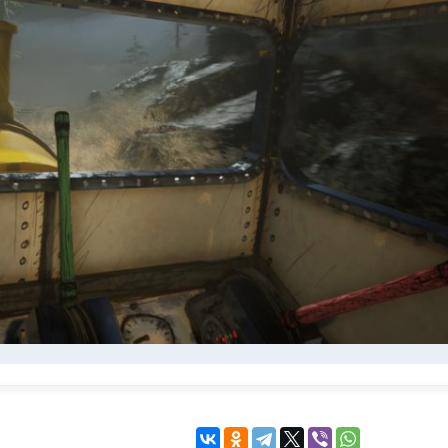
KINGDOM COME:
KENSHI
DELIVERANCE
экшн
бродилка