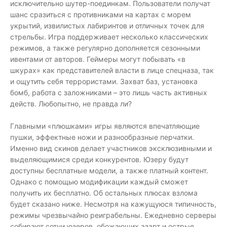
исключительно шутер-поединкам. Пользователи получат
шанс сразиться с противниками на картах с морем
укрытий, извилистых лабиринтов и отличных точек для
стрельбы. Игра поддерживает несколько классических
режимов, а также регулярно дополняется сезонными
ивентами от авторов. Геймеры могут побывать «в
шкурах» как представителей власти в лице спецназа, так
и ощутить себя террористами. Захват баз, установка
бомб, работа с заложниками – это лишь часть активных
действ. Любопытно, не правда ли?
Главными «плюшками» игры являются впечатляющие
пушки, эффектные ножи и разнообразные перчатки.
Именно вид скинов делает участников эксклюзивными и
выделяющимися среди конкурентов. Юзеру будут
доступны бесплатные модели, а также платный контент.
Однако с помощью модификации каждый сможет
получить их бесплатно. Об остальных плюсах взлома
будет сказано ниже. Несмотря на кажущуюся типичность,
режимы чрезвычайно реиграбельны. Ежедневно серверы
собирают сотни юзеров, обожающих азарт и острые