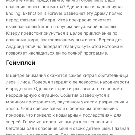
спасения своего потомства? Удивительная «адвенчура»
Endling: Extinction is Forever развернет эту драму прямо
перед глазами геймера. Игра прекрасно сочетает
вышеназванный жанр с соусом визуальной новеллы.
Юзеру предстоит окунуться в целое приключение по
опасному миру, заставляющему выживать. Версия для
Андроид отлично передает главную суть этой истории и
позволяет насладиться ей по полной программе.
Геймплей
В центре внимания окажется самая хитрая обитательница
леса – лиса. Поверья твердят о ее ловкости, находчивости
и вредности. Однако история игры загонит ее в весьма
неординарную ситуацию. События развернутся в
мрачном пространстве, окутанном ужасом разрушения и
хаоса. Люди совсем забыли о бережном отношении к
природе, что привело к кошмарным последствиям для
зверей. Гонимые животные вынуждены спасаться
бегством ради спасения себя и своих детёнышей. Главная
героиня – не исключение. Пользователю предстоит