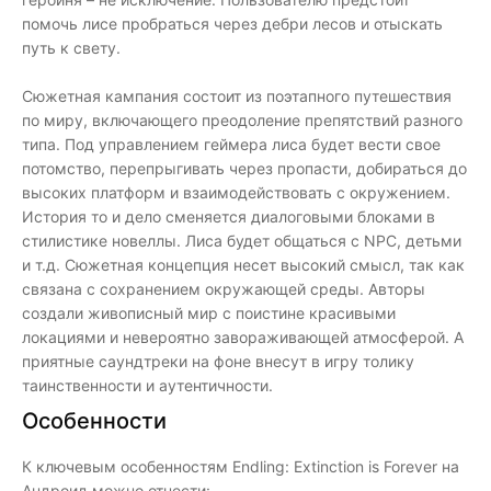
помочь лисе пробраться через дебри лесов и отыскать
путь к свету.
Сюжетная кампания состоит из поэтапного путешествия
по миру, включающего преодоление препятствий разного
типа. Под управлением геймера лиса будет вести свое
потомство, перепрыгивать через пропасти, добираться до
высоких платформ и взаимодействовать с окружением.
История то и дело сменяется диалоговыми блоками в
стилистике новеллы. Лиса будет общаться с NPC, детьми
и т.д. Сюжетная концепция несет высокий смысл, так как
связана с сохранением окружающей среды. Авторы
создали живописный мир с поистине красивыми
локациями и невероятно завораживающей атмосферой. А
приятные саундтреки на фоне внесут в игру толику
таинственности и аутентичности.
Особенности
К ключевым особенностям Endling: Extinction is Forever на
Андроид можно отнести: