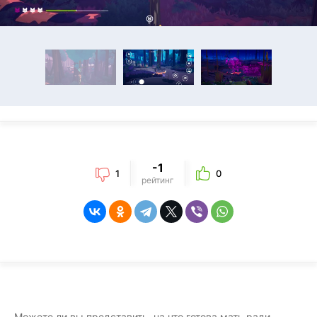
-1
1
0
рейтинг
Можете ли вы представить, на что готова мать ради