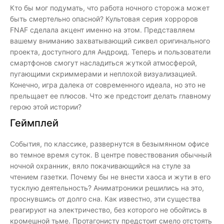
Кто бы мог подумать, что работа ночного сторожа может
быть смертельно опасной? Культовая серия хорроров
FNAF сделала акцент именно на этом. Представляем
вашему вниманию захватывающий сиквел оригинального
проекта, доступного для Андроид. Теперь и пользователи
смартфонов смогут насладиться жуткой атмосферой,
пугающими скриммерами и неплохой визуализацией.
Конечно, игра далека от современного идеала, но это не
прельщает ее плюсов. Что же предстоит делать главному
герою этой истории?
Геймплей
События, по классике, развернутся в безымянном офисе
во темное время суток. В центре повествования обычный
ночной охранник, вяло покачивающийся на стуле за
чтением газетки. Почему бы не внести хаоса и жути в его
тусклую деятельность? Аниматроники решились на это,
проснувшись от долго сна. Как известно, эти существа
реагируют на электричество, без которого не обойтись в
кромешной тьме. Протагонисту предстоит смело отстоять