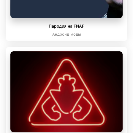
Пародия на FNAF
Андроид моды