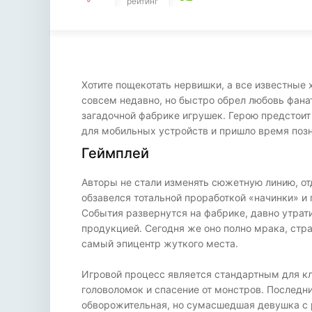
рейтинг
Хотите пощекотать нервишки, а все известные
совсем недавно, но быстро обрел любовь фан
загадочной фабрике игрушек. Герою предстоит
для мобильных устройств и пришло время позн
Геймплей
Авторы не стали изменять сюжетную линию, отд
обзавелся тотальной проработкой «начинки» и
События развернутся на фабрике, давно утрат
продукцией. Сегодня же оно полно мрака, стр
самый эпицентр жуткого места.
Игровой процесс является стандартным для к
головоломок и спасение от монстров. Последн
обворожительная, но сумасшедшая девушка с р