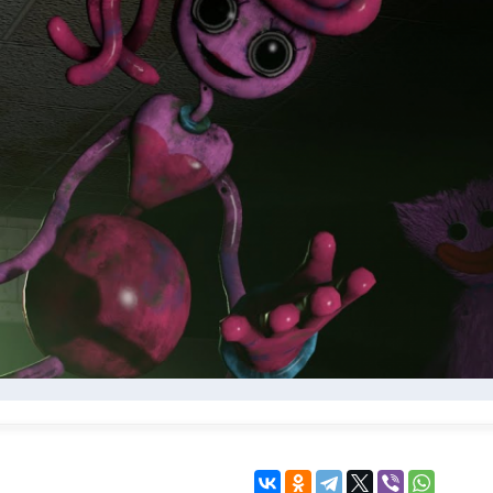
KINGDOM COME:
KENSHI
DELIVERANCE
экшн
бродилка