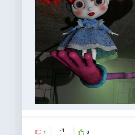
-1
1
0