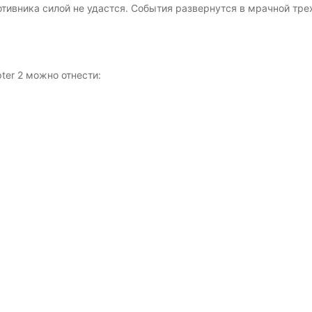
отивника силой не удастся. События развернутся в мрачной тр
ter 2 можно отнести:
;