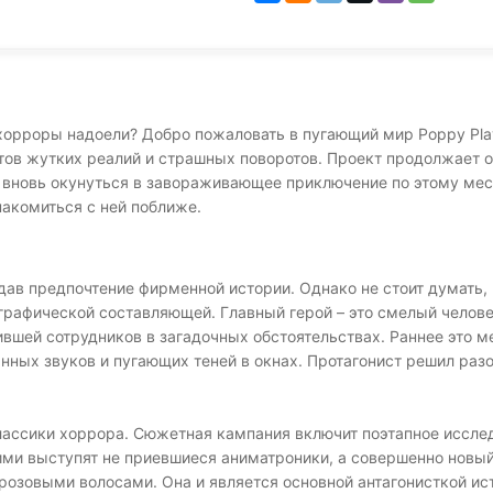
 хорроры надоели? Добро пожаловать в пугающий мир Poppy Pla
атов жутких реалий и страшных поворотов. Проект продолжает
 вновь окунуться в завораживающее приключение по этому мес
акомиться с ней поближе.
ав предпочтение фирменной истории. Однако не стоит думать, ч
 графической составляющей. Главный герой – это смелый челов
ившей сотрудников в загадочных обстоятельствах. Раннее это м
анных звуков и пугающих теней в окнах. Протагонист решил ра
лассики хоррора. Сюжетная кампания включит поэтапное иссл
ими выступят не приевшиеся аниматроники, а совершенно новый 
озовыми волосами. Она и является основной антагонисткой ис