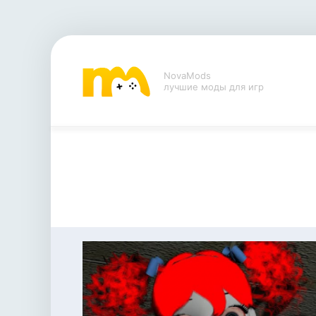
NovaMods
лучшие моды для игр