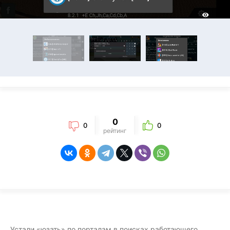
0
0
0
рейтинг
Устали «юзать» по порталам в поисках работающего