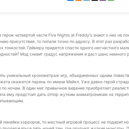
герои четвертой части Five Nights at Freddy's знают о них не 
ю присутствия, то попали точно по адресу. В этот раз разраб
 тонкостей. Геймеру придется спасти одного несчастного мал
удностей? Мод снизит градус напряжения и даст шанс немного 
ять уникальный хронометраж игр, объединенных одним повеств
сюжета окажется парень по имени Майкл. Уже давно герой стра
 по ночам. В один миг привычное видение приобретает реалист
ата ему предстоит дать отпор жутким аниматроникам на терри
ватывающим.
й линейки хорроров, то местный игровой процесс не подарит но
 продержаться пять ночей там, где орудуют жуткие монстры. П