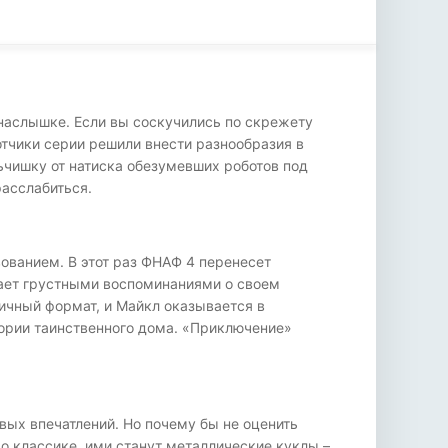
понаслышке. Если вы соскучились по скрежету
отчики серии решили внести разнообразия в
ьчишку от натиска обезумевших роботов под
расслабиться.
ованием. В этот раз ФНАФ 4 перенесет
дает грустными воспоминаниями о своем
ичный формат, и Майкл оказывается в
тории таинственного дома. «Приключение»
вых впечатлений. Но почему бы не оценить
о классике, ими станут металлические куклы –