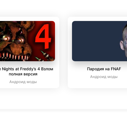
e Nights at Freddy’s 4 Взлом
Пародия на FNAF
полная версия
Андроид моды
Андроид моды