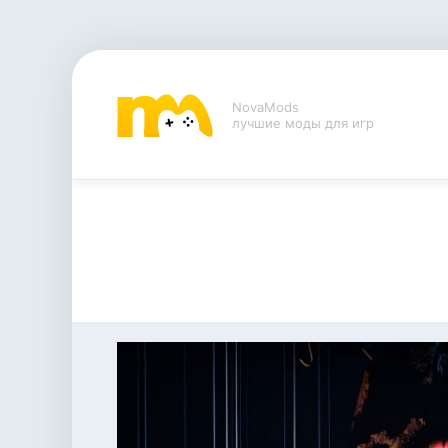
NovaMods
лучшие моды для игр