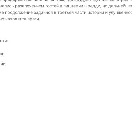
имались развлечением гостей в пиццерии Фредди, но дальнейше
оме продолжение заданной в третьей части истории и улучшенн
но находятся враги.
сти:
ов;
ии;