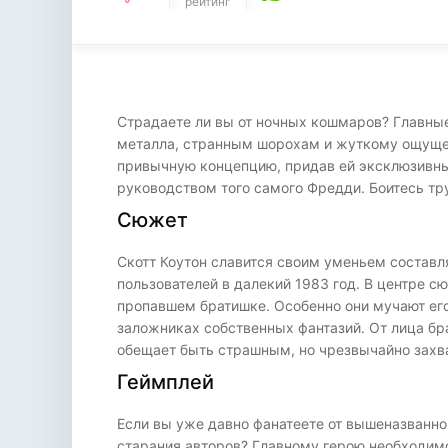
рейтинг
Страдаете ли вы от ночных кошмаров? Главные 
металла, странным шорохам и жуткому ощущени
привычную концепцию, придав ей эксклюзивных
руководством того самого Фредди. Боитесь тр
Сюжет
Скотт Коутон славится своим уменьем составл
пользователей в далекий 1983 год. В центре 
пропавшем братишке. Особенно они мучают его
заложниках собственных фантазий. От лица бр
обещает быть страшным, но чрезвычайно зах
Геймплей
Если вы уже давно фанатеете от вышеназванно
старания авторов? Главному герою необходимо