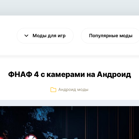
Моды для игр
Популярные моды
ФНАФ 4 с камерами на Андроид
Андроид моды
VALHEIM
CYBERPUNK 2077
Выживание
Экшен