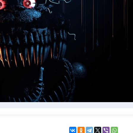
KINGDOM COME:
KENSHI
DELIVERANCE
экшн
бродилка