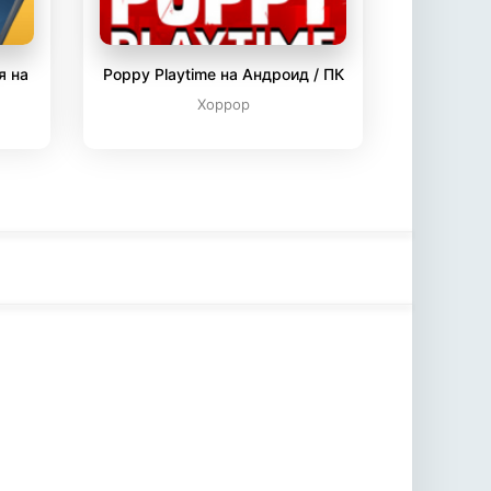
я на
Poppy Playtime на Андроид / ПК
Хоррор