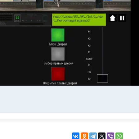
KINGDOM COME:
KENSHI
DELIVERANCE
экшн
бродилка