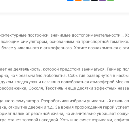
архитектурные постройки, значимые достопримечательности… Х
ясающим симулятором, основанным на транспортной тематике. 
о более уникального и атмосферного. Хотите познакомиться с э
ает на деятельность, которой предстоит заниматься. Геймер по
орна, но чрезвычайно любопытна. События развернутся в необ
 духом «олдскула» и наглядно полюбоваться атмосферой Москв
реображенка, Соколя, Текстиль и еще десятки эффектных назв
данного симулятора. Разработчики избрали уникальный стиль а
вка, открытие дверей и т.д. За время прохождения герой успеет
формат далек от реальной жизни, но значительно украшает общу
гра станет топовой находкой. Хоть и не сияет взрывами, софита