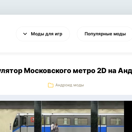
Моды для игр
Популярные моды
лятор Московского метро 2D на Ан
Андроид моды
VALHEIM
CYBERPUNK 2077
Выживание
Экшен