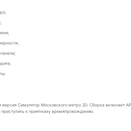
ро;
;
изни;
мерности;
панели;
рите;
кты
 версия Симулятор Московского метро 2D. Сборка включает AP
 и приступить к приятному времяпровождению.