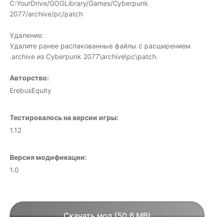
C:YourDrive/GOGLibrary/Games/Cyberpunk
2077/archive/pc/patch
Удаление:
Удалите ранее распакованные файлы с расширением
.archive из Cyberpunk 2077\archive\pc\patch.
Авторство:
ErebusEquity
Тестировалось на версии игры:
1.12
Версия модификации:
1.0
Скачать мод (50.6 MB)