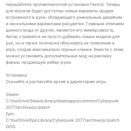
переработке противопехотной установки Гекета. Теперь
для игроков будет доступны новые варианты орудия
встроенного в руки, обладающего уникальным дизайном
и несколькими вариантами расцветки. Главным отличием
данного мода от других, является его иммерсивость.
Автор стремится не просто добавить новые модели для
рук, но и также логически обосновать их появление в
игре, создав максимально лорные клинки. Вместе с этим,
можно установить дополнительные мод на рекламу
фирмы продающую кибер-руки.
Установка:
Скачайте и распакуйте архив в директорию игры
Steam:
C:YourDrive/SteamLibrary/steamapps/common/Cyberpunk
2077/archive/pc/patch
Epic:
C:YourDrive/EpicLibrary/Cyberpunk 2077/archive/pc/patch
GOG: