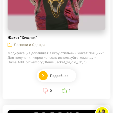
Жакет "Хищник"
Доспехи и Одежда
Модификация добавляет в игру стильный жакет "Хищник".
Для получения через консоль используйте команду -
Game.AddToInventory("Items.Jacket_14_old_01", 1)...
Подробнее
0
1