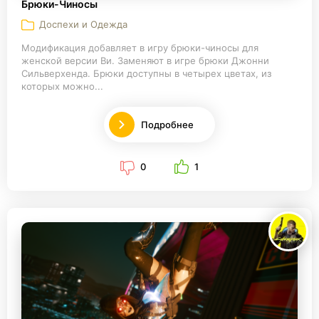
Брюки-Чиносы
Доспехи и Одежда
Модификация добавляет в игру брюки-чиносы для
женской версии Ви. Заменяют в игре брюки Джонни
Сильверхенда. Брюки доступны в четырех цветах, из
которых можно...
Подробнее
0
1