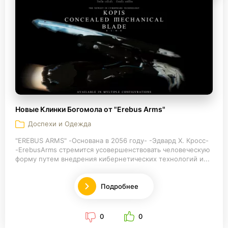
Новые Клинки Богомола от "Erebus Arms"
Доспехи и Одежда
"EREBUS ARMS" -Основана в 2056 году- -Эдвард Х. Кросс-
-ErebusArms стремится усовершенствовать человеческую
форму путем внедрения кибернетических технологий и...
Подробнее
0
0