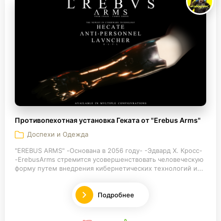
Противопехотная установка Геката от "Erebus Arms"
Доспехи и Одежда
"EREBUS ARMS" -Основана в 2056 году- -Эдвард Х. Кросс-
-ErebusArms стремится усовершенствовать человеческую
форму путем внедрения кибернетических технологий и...
Подробнее