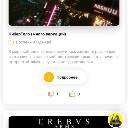
КиберТело (много вариаций)
Доспехи и Одежда
В мире киберпанка люди научились заменять различные
части своего тела на кибернетические импланты, начиная
от простой замены рук или ног до установки...
Подробнее
1
0